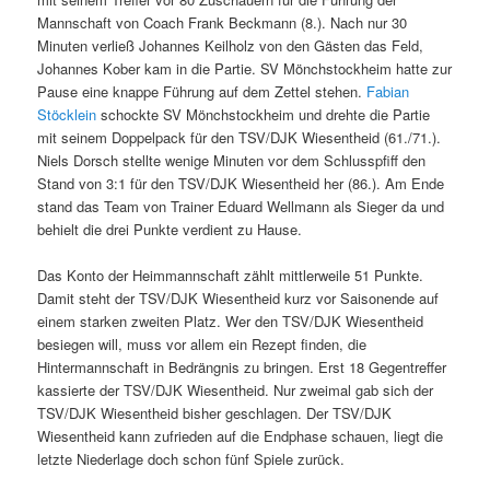
Mannschaft von Coach Frank Beckmann (8.). Nach nur 30
Minuten verließ Johannes Keilholz von den Gästen das Feld,
Johannes Kober kam in die Partie. SV Mönchstockheim hatte zur
Pause eine knappe Führung auf dem Zettel stehen.
Fabian
Stöcklein
schockte SV Mönchstockheim und drehte die Partie
mit seinem Doppelpack für den TSV/DJK Wiesentheid (61./71.).
Niels Dorsch stellte wenige Minuten vor dem Schlusspfiff den
Stand von 3:1 für den TSV/DJK Wiesentheid her (86.). Am Ende
stand das Team von Trainer Eduard Wellmann als Sieger da und
behielt die drei Punkte verdient zu Hause.
Das Konto der Heimmannschaft zählt mittlerweile 51 Punkte.
Damit steht der TSV/DJK Wiesentheid kurz vor Saisonende auf
einem starken zweiten Platz. Wer den TSV/DJK Wiesentheid
besiegen will, muss vor allem ein Rezept finden, die
Hintermannschaft in Bedrängnis zu bringen. Erst 18 Gegentreffer
kassierte der TSV/DJK Wiesentheid. Nur zweimal gab sich der
TSV/DJK Wiesentheid bisher geschlagen. Der TSV/DJK
Wiesentheid kann zufrieden auf die Endphase schauen, liegt die
letzte Niederlage doch schon fünf Spiele zurück.