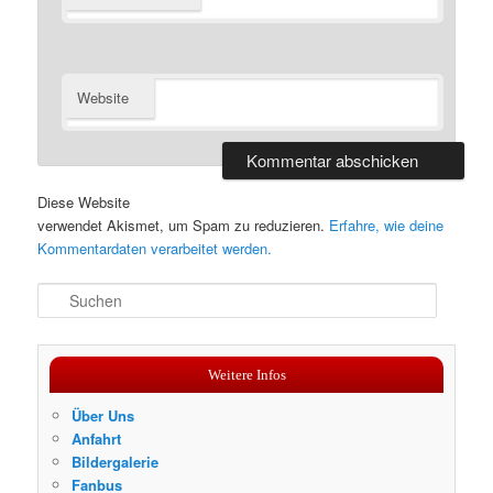
Website
Diese Website
verwendet Akismet, um Spam zu reduzieren.
Erfahre, wie deine
Kommentardaten verarbeitet werden.
S
u
c
h
Weitere Infos
e
n
Über Uns
Anfahrt
Bildergalerie
Fanbus