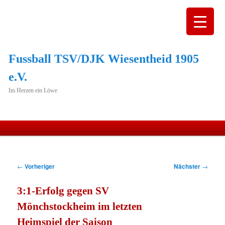
Fussball TSV/DJK Wiesentheid 1905
e.V.
Im Herzen ein Löwe
Hauptmenü
Zum
primären
Beitragsnavigation
←
Vorheriger
Nächster
→
Inhalt
3:1-Erfolg gegen SV
springen
Mönchstockheim im letzten
Heimspiel der Saison