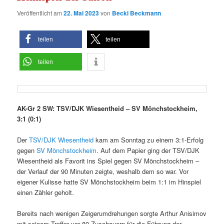
Veröffentlicht am
22. Mai 2023
von
Becki Beckmann
teilen
teilen
teilen
AK-Gr 2 SW: TSV/DJK Wiesentheid – SV Mönchstockheim,
3:1 (0:1)
Der
TSV/DJK Wiesentheid
kam am Sonntag zu einem 3:1-Erfolg
gegen
SV Mönchstockheim
. Auf dem Papier ging der TSV/DJK
Wiesentheid als Favorit ins Spiel gegen SV Mönchstockheim –
der Verlauf der 90 Minuten zeigte, weshalb dem so war. Vor
eigener Kulisse hatte SV Mönchstockheim beim 1:1 im Hinspiel
einen Zähler geholt.
Bereits nach wenigen Zeigerumdrehungen sorgte Arthur Anisimov
mit seinem Treffer vor 80 Zuschauern für die Führung der