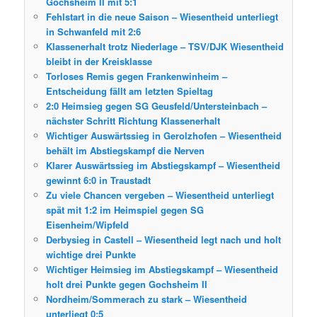
Gochsheim II mit 5:1
Fehlstart in die neue Saison – Wiesentheid unterliegt
in Schwanfeld mit 2:6
Klassenerhalt trotz Niederlage – TSV/DJK Wiesentheid
bleibt in der Kreisklasse
Torloses Remis gegen Frankenwinheim –
Entscheidung fällt am letzten Spieltag
2:0 Heimsieg gegen SG Geusfeld/Untersteinbach –
nächster Schritt Richtung Klassenerhalt
Wichtiger Auswärtssieg in Gerolzhofen – Wiesentheid
behält im Abstiegskampf die Nerven
Klarer Auswärtssieg im Abstiegskampf – Wiesentheid
gewinnt 6:0 in Traustadt
Zu viele Chancen vergeben – Wiesentheid unterliegt
spät mit 1:2 im Heimspiel gegen SG
Eisenheim/Wipfeld
Derbysieg in Castell – Wiesentheid legt nach und holt
wichtige drei Punkte
Wichtiger Heimsieg im Abstiegskampf – Wiesentheid
holt drei Punkte gegen Gochsheim II
Nordheim/Sommerach zu stark – Wiesentheid
unterliegt 0:5