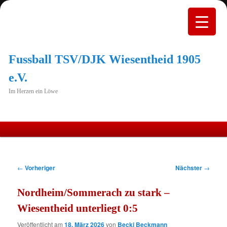
Fussball TSV/DJK Wiesentheid 1905
e.V.
Im Herzen ein Löwe
Hauptmenü
Zum
primären
Beitragsnavigation
←
Vorheriger
Nächster
→
Inhalt
Nordheim/Sommerach zu stark –
springen
Wiesentheid unterliegt 0:5
Veröffentlicht am
18. März 2026
von
Becki Beckmann