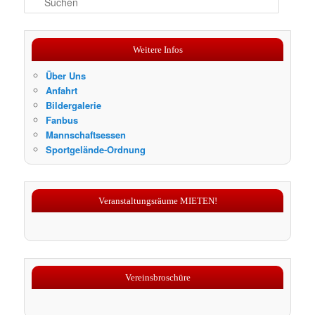
u
c
h
Weitere Infos
e
n
Über Uns
Anfahrt
Bildergalerie
Fanbus
Mannschaftsessen
Sportgelände-Ordnung
Veranstaltungsräume MIETEN!
Vereinsbroschüre