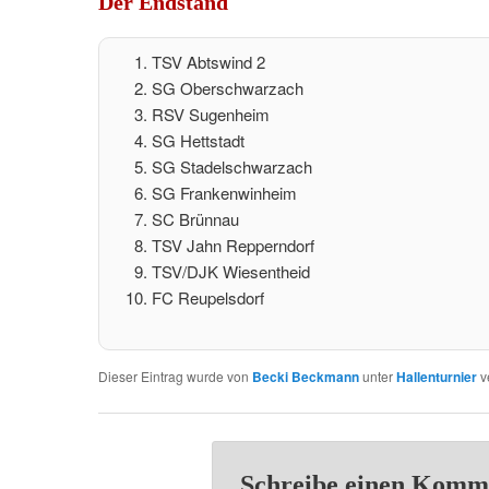
Der Endstand
TSV Abtswind 2
SG Oberschwarzach
RSV Sugenheim
SG Hettstadt
SG Stadelschwarzach
SG Frankenwinheim
SC Brünnau
TSV Jahn Repperndorf
TSV/DJK Wiesentheid
FC Reupelsdorf
Dieser Eintrag wurde von
Becki Beckmann
unter
Hallenturnier
ve
Schreibe einen Komm