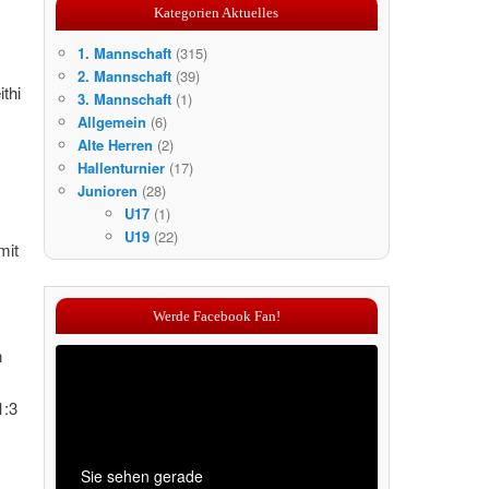
Kategorien Aktuelles
1. Mannschaft
(315)
2. Mannschaft
(39)
thi
3. Mannschaft
(1)
Allgemein
(6)
Alte Herren
(2)
Hallenturnier
(17)
Junioren
(28)
U17
(1)
U19
(22)
mit
Werde Facebook Fan!
n
1:3
Sie sehen gerade