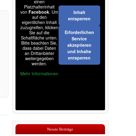
einen
Platzhalterinhalt
von
Facebook
. Um
Inhalt
auf den
entsperren
eigentlichen Inhalt
zuzugreifen, klicken
Erforderlichen
Sie auf die
Schaltfläche unten.
Service
Bitte beachten Sie,
akzeptieren
dass dabei Daten
und Inhalte
an Drittanbieter
entsperren
weitergegeben
werden.
Mehr Informationen
Neuste Beiträge