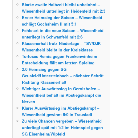
Starke zweite Halbzeit bleibt unbelohnt –
Wiesentheid unterliegt in Heidenfeld mit 2:3
Erster Heimsieg der Saison – Wiesentheid
schlägt Gochsheim II mit 5:1
Fehlstart in die neue Saison – Wiesentheid
unterliegt in Schwanfeld mit 2:6
Klassenerhalt trotz Niederlage – TSV/DJK
Wiesentheid bleibt in der Kreisklasse
Torloses Remis gegen Frankenwinheim –
Entscheidung fällt am letzten Spieltag
2:0 Heimsieg gegen SG
Geusfeld/Untersteinbach – nächster Schritt
Richtung Klassenerhalt
Wichtiger Auswärtssieg in Gerolzhofen –
Wiesentheid behält im Abstiegskampf die
Nerven
Klarer Auswärtssieg im Abstiegskampf –
Wiesentheid gewinnt 6:0 in Traustadt
Zu viele Chancen vergeben – Wiesentheid
unterliegt spät mit 1:2 im Heimspiel gegen
SG Eisenheim/Wipfeld