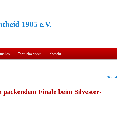
theid 1905 e.V.
tuelles
Terminkalender
Kontakt
Nächs
 packendem Finale beim Silvester-