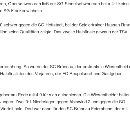
 durch, Oberschwarzach ließ der SG Stadelschwarzach beim 4:1 keine
ie SG Frankenwinheim.
0 schwer gegen die SG Hettstadt, bei der Spielertrainer Hassan Rmei
sition seine Qualitäten zeigte. Das zweite Halbfinale gewann der TSV
berraschung. So wurde der SC Brünnau, der erstmals in Wiesentheid 
 Halbfinalisten des Vorjahres, der FC Reupelsdorf und Gastgeber
geber am Ende mit 4:0 für sich entschieden. Die Wiesentheider hatte
wungen. Zwei 0:1-Niederlagen gegen Abtswind 2 und gegen die SG
iertelfinale. Dort war dann für den SC Brünnau Feierabend, der mit 