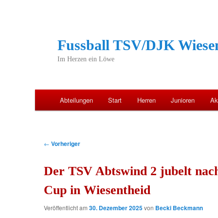
Fussball TSV/DJK Wiesen
Im Herzen ein Löwe
Hauptmenü
Abteilungen
Start
Herren
Junioren
Ak
Zum
primären
Beitragsnavigation
←
Vorheriger
Inhalt
Der TSV Abtswind 2 jubelt nach
springen
Cup in Wiesentheid
Veröffentlicht am
30. Dezember 2025
von
Becki Beckmann