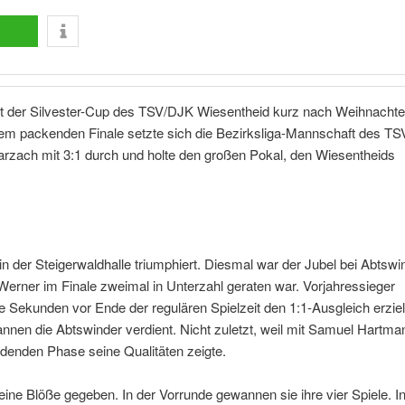
ot der Silvester-Cup des TSV/DJK Wiesentheid kurz nach Weihnachte
einem packenden Finale setzte sich die Bezirksliga-Mannschaft des TS
rzach mit 3:1 durch und holte den großen Pokal, den Wiesentheids
n der Steigerwaldhalle triumphiert. Diesmal war der Jubel bei Abtswi
Werner im Finale zweimal in Unterzahl geraten war. Vorjahressieger
Sekunden vor Ende der regulären Spielzeit den 1:1-Ausgleich erziel
nen die Abtswinder verdient. Nicht zuletzt, weil mit Samuel Hartma
idenden Phase seine Qualitäten zeigte.
keine Blöße gegeben. In der Vorrunde gewannen sie ihre vier Spiele. I