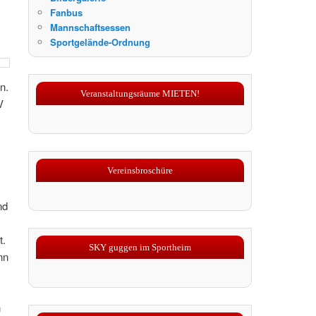
Fanbus
Mannschaftsessen
Sportgelände-Ordnung
n.
Veranstaltungsräume MIETEN!
V
Vereinsbroschüre
nd
t.
SKY guggen im Sportheim
nn
n