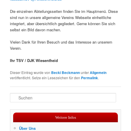
Die einzelnen Abteilungsseiten finden Sie im Hauptmenü. Diese
sind nun in unsere allgemeine Vereins Webseite einheitliche
integriert, aber übersichtlich gegliedert. Gerne können Sie sich
selbst ein Bild davon machen.
Vielen Dank für Ihren Besuch und das Interesse an unserem
Verein.
Ihr TSV / DJK Wiesentheid
Dieser Eintrag wurde von
Becki Beckmann
unter
Allgemein
veröffentlicht. Setze ein Lesezeichen für den
Permalink
.
S
u
c
h
Weitere Infos
e
n
Über Uns