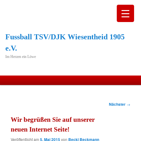
Fussball TSV/DJK Wiesentheid 1905
e.V.
Im Herzen ein Löwe
Hauptmenü
Zum
primären
Beitragsnavigation
Nächster
→
Inhalt
Wir begrüßen Sie auf unserer
springen
neuen Internet Seite!
Veröffentlicht am
5. Mai 2015
von
Becki Beckmann